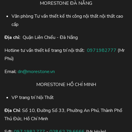
MORESTONE ĐÀ NẴNG
Văn phòng Tư vấn thiết kế thi công nội thất nội thất cao
cấp
Địa chỉ:
Quận Liên Chiểu - Đà Nẵng
Hotline tư vấn thiết kế trang trí nội thất:
0971982777
(Mr
Phú)
Email:
dn@morestone.vn
MORESTONE HỒ CHÍ MINH
VP trang trí Nội Thất
Địa Chỉ
: Số 10, Đường Số 33, Phường An Phú, Thành Phố
Thủ Đức, Hồ Chí Minh
Sđt:
097.1982.777
-
028.62.79.6666
(Mr Hoàn)