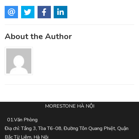
About the Author
MORESTONE HÀ NỘI
01.Văn Phòng
Điạ chỉ: Tầng 3, Tòa T6-08, Đường Tôn Quang Phiệt, Quận
Bắc Từ Liêm, Hà Nội