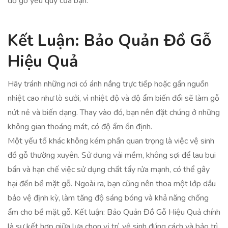
đồ gỗ yêu quý của bạn.
Kết Luận: Bảo Quản Đồ Gỗ
Hiệu Quả
Hãy tránh những nơi có ánh nắng trực tiếp hoặc gần nguồn
nhiệt cao như lò sưởi, vì nhiệt độ và độ ẩm biến đổi sẽ làm gỗ
nứt nẻ và biến dạng. Thay vào đó, bạn nên đặt chúng ở những
không gian thoáng mát, có độ ẩm ổn định.
Một yếu tố khác không kém phần quan trọng là việc vệ sinh
đồ gỗ thường xuyên. Sử dụng vải mềm, không sợi để lau bụi
bẩn và hạn chế việc sử dụng chất tẩy rửa mạnh, có thể gây
hại đến bề mặt gỗ. Ngoài ra, bạn cũng nên thoa một lớp dầu
bảo vệ định kỳ, làm tăng độ sáng bóng và khả năng chống
ẩm cho bề mặt gỗ. Kết luận: Bảo Quản Đồ Gỗ Hiệu Quả chính
là sự kết hợp giữa lựa chọn vị trí, vệ sinh đúng cách và bảo trì