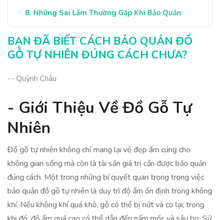
Những Sai Lầm Thường Gặp Khi Bảo Quản
Kết Luận: Bảo Quản Đồ Gỗ Hiệu Quả
BẠN ĐÃ BIẾT CÁCH BẢO QUẢN ĐỒ
GỖ TỰ NHIÊN ĐÚNG CÁCH CHƯA?
-- Quỳnh Châu
- Giới Thiệu Về Đồ Gỗ Tự
Nhiên
Đồ gỗ tự nhiên không chỉ mang lại vẻ đẹp ấm cúng cho
không gian sống mà còn là tài sản giá trị cần được bảo quản
đúng cách. Một trong những bí quyết quan trọng trong việc
bảo quản đồ gỗ tự nhiên là duy trì độ ẩm ổn định trong không
khí. Nếu không khí quá khô, gỗ có thể bị nứt và co lại; trong
khi đó, độ ẩm quá cao có thể dẫn đến nấm mốc và sâu bọ. Sử